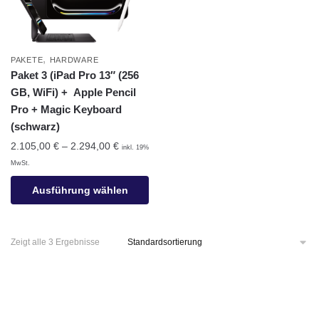
,
PAKETE
HARDWARE
Paket 3 (iPad Pro 13″ (256
GB, WiFi) + Apple Pencil
Pro + Magic Keyboard
(schwarz)
2.105,00
€
–
2.294,00
€
inkl. 19%
MwSt.
Ausführung wählen
Zeigt alle 3 Ergebnisse