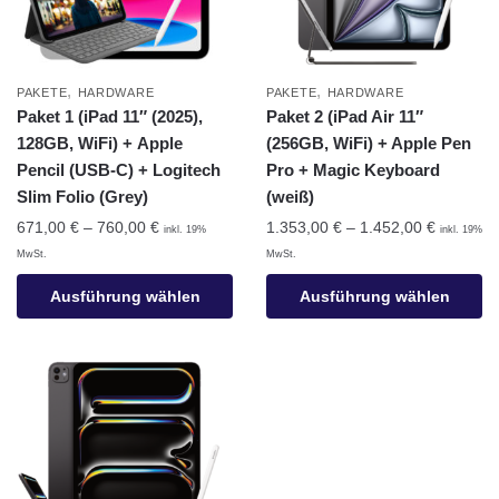
,
,
PAKETE
HARDWARE
PAKETE
HARDWARE
Paket 1 (iPad 11″ (2025),
Paket 2 (iPad Air 11″
128GB, WiFi) + Apple
(256GB, WiFi) + Apple Pen
Pencil (USB-C) + Logitech
Pro + Magic Keyboard
Slim Folio (Grey)
(weiß)
671,00
€
–
760,00
€
1.353,00
€
–
1.452,00
€
inkl. 19%
inkl. 19%
MwSt.
MwSt.
Ausführung wählen
Ausführung wählen