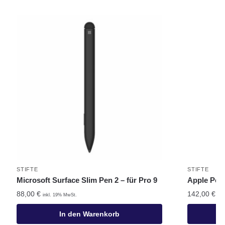
STIFTE
STIFTE
Microsoft Surface Slim Pen 2 – für Pro 9
Apple Penc
88,00
€
142,00
€
inkl. 19% MwSt.
ink
In den Warenkorb