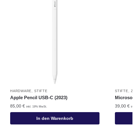
,
,
HARDWARE
STIFTE
STIFTE
ZU
Apple Pencil USB-C (2023)
Microsoft 
85,00
€
39,00
€
inkl. 19% MwSt.
inkl
In den Warenkorb