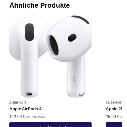
Ähnliche Produkte
ZUBEHÖR
ZUBEHÖR
Apple AirPods 4
Apple 20 
142,00
€
25,00
€
inkl. 19% MwSt.
inkl